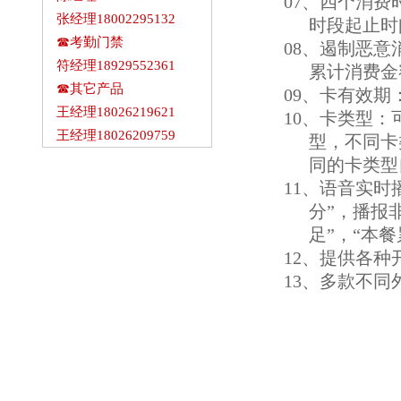
07、四个消
张经理18002295132
时段起止时
☎考勤门禁
08、遏制恶
符经理18929552361
累计消费金
☎其它产品
09、卡有效
王经理18026219621
10、卡类型
王经理18026209759
型，不同卡
同的卡类型
11、语音实时
分”，播报
足”，“本
12、提供各
13、多款不