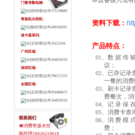
本设备接入现有
门禁考勤电梯:
符经理QQ号571238860
售饭机水控机:
资料下载：
ht
陈经理QQ号449160201
读卡器系列:
王经理QQ号31652564
产品特点：
广州区域:
01、数 据 传
张经理QQ号344810310
议；
深圳区域:
02、已存记
王经理QQ号798157335
一餐的消费
全国区域:
03、刷卡记
王经理QQ号954486673
费餐次，消
张经理QQ号344810310
04、记 录 
05、消费卡
06、消 费 
☎消费售饭水控
费；
陈经理18026219618