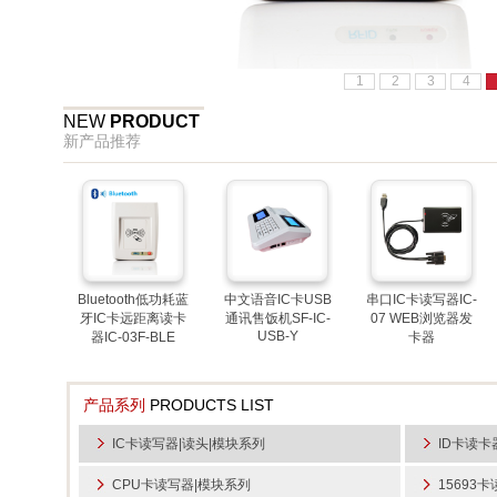
1
2
3
4
NEW
PRODUCT
新产品推荐
卡U盘
Bluetooth低功耗蓝
中文语音IC卡USB
串口IC卡读写器IC-
SF-
牙IC卡远距离读卡
通讯售饭机SF-IC-
07 WEB浏览器发
Y
USB-Y
器IC-03F-BLE
卡器
产品系列
PRODUCTS LIST
IC卡读写器|读头|模块系列
ID卡读卡
CPU卡读写器|模块系列
15693
卡U盘
Bluetooth低功耗蓝
中文语音IC卡USB
串口IC卡读写器IC-