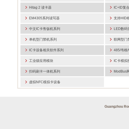
SF-
牙IC卡远距离读卡
通讯售饭机SF-IC-
07 WEB浏览器发
Y
USB-Y
器IC-03F-BLE
Hitag 2 读卡器
卡器
IC+ID
EM4305系列读写器
支持HID
中文IC卡售饭机系列
LED数
单机型门禁机系列
联网型门
IC卡设备相关软件系列
485/韦
工业级应用模块
IC卡模拟
扫码刷卡一体机系列
ModBu
虚拟NFC模拟卡设备
Guangzhou R